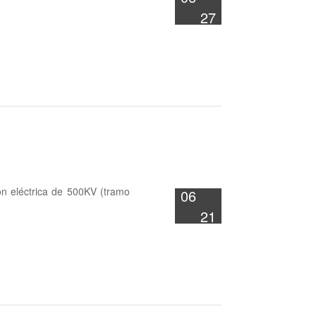
27
ión eléctrica de 500KV (tramo
06
21