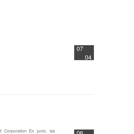
07
04
tion En junio, las
06